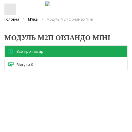
Головна
М'яка
Модуль М2п Орландо Міні
МОДУЛЬ М2П ОРЛАНДО МІНІ
Все про товар
Відгуки
0