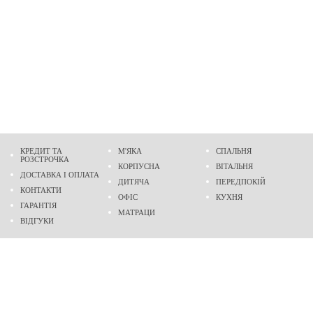
КРЕДИТ ТА
М'ЯКА
СПАЛЬНЯ
РОЗСТРОЧКА
КОРПУСНА
ВІТАЛЬНЯ
ДОСТАВКА І ОПЛАТА
ДИТЯЧА
ПЕРЕДПОКІЙ
КОНТАКТИ
ОФІС
КУХНЯ
ГАРАНТІЯ
МАТРАЦИ
ВІДГУКИ
Адреса
м. Дніпро
проспект Слобожанський, 37
пн-сб - 9:00 - 19:00
нд - 10:00 - 17:00
Приходьте у гості