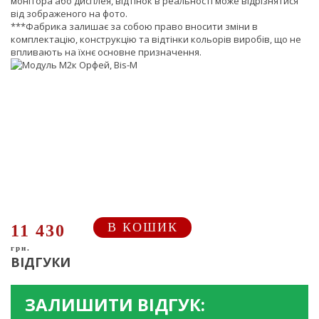
монітора або дисплея, відтінок в реальності може відрізнятися
від зображеного на фото.
***Фабрика залишає за собою право вносити зміни в
комплектацію, конструкцію та відтінки кольорів виробів, що не
впливають на їхнє основне призначення.
В КОШИК
11 430
грн.
ВІДГУКИ
ЗАЛИШИТИ ВІДГУК: