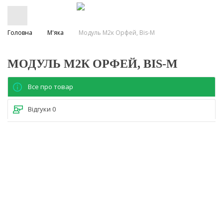
Головна
М'яка
Модуль М2к Орфей, Bis-M
МОДУЛЬ М2К ОРФЕЙ, BIS-M
Все про товар
Відгуки
0