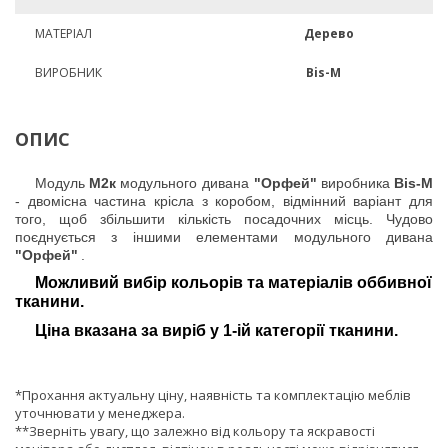
МАТЕРІАЛ
Дерево
ВИРОБНИК
Bis-M
ОПИС
Модуль
М2к
модульного дивана
"Орфей"
виробника
Bis-M
- двомісна частина крісла з коробом, відмінний варіант для
того, щоб збільшити кількість посадочних місць. Чудово
поєднується з іншими елементами модульного дивана
"Орфей"
.
Можливий вибір кольорів та матеріалів оббивної
тканини.
Ціна вказана за виріб у 1-ій категорії тканини.
*Прохання актуальну ціну, наявність та комплектацію меблів
уточнювати у менеджера.
**Зверніть увагу, що залежно від кольору та яскравості