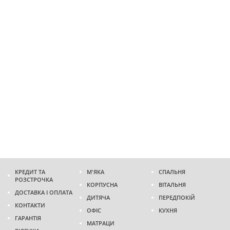
КРЕДИТ ТА
М'ЯКА
СПАЛЬНЯ
РОЗСТРОЧКА
КОРПУСНА
ВІТАЛЬНЯ
ДОСТАВКА І ОПЛАТА
ДИТЯЧА
ПЕРЕДПОКІЙ
КОНТАКТИ
ОФІС
КУХНЯ
ГАРАНТІЯ
МАТРАЦИ