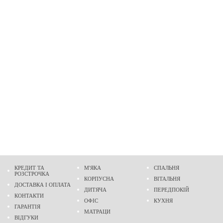
КРЕДИТ ТА
М'ЯКА
СПАЛЬНЯ
РОЗСТРОЧКА
КОРПУСНА
ВІТАЛЬНЯ
ДОСТАВКА І ОПЛАТА
ДИТЯЧА
ПЕРЕДПОКІЙ
КОНТАКТИ
ОФІС
КУХНЯ
ГАРАНТІЯ
МАТРАЦИ
ВІДГУКИ