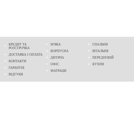
КРЕДИТ ТА
М'ЯКА
СПАЛЬНЯ
РОЗСТРОЧКА
КОРПУСНА
ВІТАЛЬНЯ
ДОСТАВКА І ОПЛАТА
ДИТЯЧА
ПЕРЕДПОКІЙ
КОНТАКТИ
ОФІС
КУХНЯ
ГАРАНТІЯ
МАТРАЦИ
ВІДГУКИ
Адреса
м. Дніпро
проспект Слобожанський, 37
пн-сб - 9:00 - 19:00
нд - 10:00 - 17:00
Приходьте у гості
Ми на карті
Телефон
(096)
489-60-16