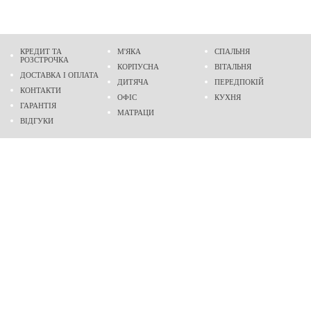
КРЕДИТ ТА
М'ЯКА
СПАЛЬНЯ
РОЗСТРОЧКА
КОРПУСНА
ВІТАЛЬНЯ
ДОСТАВКА І ОПЛАТА
ДИТЯЧА
ПЕРЕДПОКІЙ
КОНТАКТИ
ОФІС
КУХНЯ
ГАРАНТІЯ
МАТРАЦИ
ВІДГУКИ
Адреса
м. Дніпро
проспект Слобожанський, 37
пн-сб - 9:00 - 19:00
нд - 10:00 - 17:00
Приходьте у гості
Ми на карті
Телефон
(096)
489-60-16
(095)
489-60-16