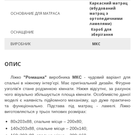
Каркасний матрац
(вбудований
ОСНОВАНИЕ ДЛЯ МАТРАСА
матрац з
ортопедичними
ламелями)
Короб для
ОСНАЩЕНИЕ
зберігання
ВИРОБНИК
МКС
ОПИС
Ліжко
"Ромашка"
виробника
МКС
- чудовий варіант для
спальні в ніжному інтер'єрі. Має оригінальний дизайн. Фігурне
узголів'я стане родзинкою кімнати. Ніжжя відсутнє, за рахунок
чого візуально збільшується площа кімнати. Особливістю даної
моделі є наявність підйомного механізму, що дуже практично
та функціонально. Підстава під матрац - ламелі.
Ліжко
виготовляється у трьох типових розмірах:
80х203х88, спальне місце – 200х80;
140х203х88, спальне місце – 200х140;