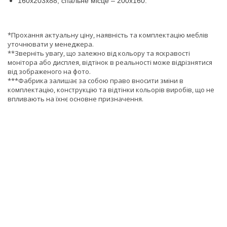
160х203х88, спальне місце – 200х160.
*Прохання актуальну ціну, наявність та комплектацію меблів
уточнювати у менеджера.
**Зверніть увагу, що залежно від кольору та яскравості
монітора або дисплея, відтінок в реальності може відрізнятися
від зображеного на фото.
***Фабрика залишає за собою право вносити зміни в
комплектацію, конструкцію та відтінки кольорів виробів, що не
впливають на їхнє основне призначення.