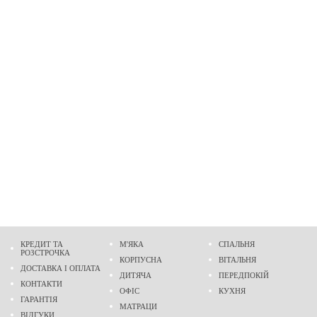
КРЕДИТ ТА
М'ЯКА
СПАЛЬНЯ
РОЗСТРОЧКА
КОРПУСНА
ВІТАЛЬНЯ
ДОСТАВКА І ОПЛАТА
ДИТЯЧА
ПЕРЕДПОКІЙ
КОНТАКТИ
ОФІС
КУХНЯ
ГАРАНТІЯ
МАТРАЦИ
ВІДГУКИ