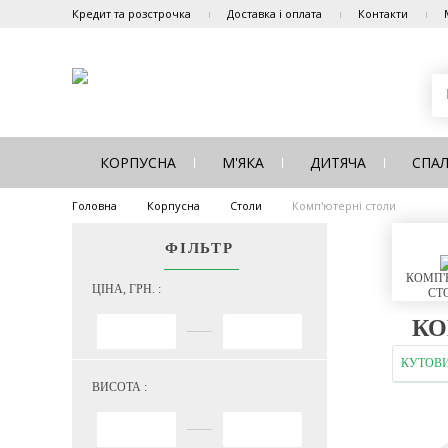
Кредит та розстрочка
Доставка і оплата
Контакти
КОРПУСНА
М'ЯКА
ДИТЯЧА
СПА
Головна
Корпусна
Столи
Комп'ютерні столи
ФІЛЬТР
КОМП'
ЦІНА, ГРН. :
СТ
КО
КУТОВ
ВИСОТА :