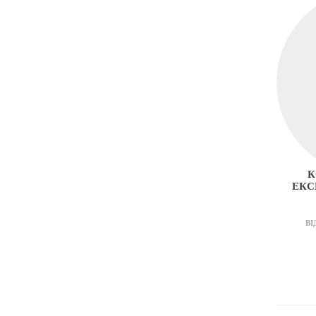
К
ЕКС
ВІ