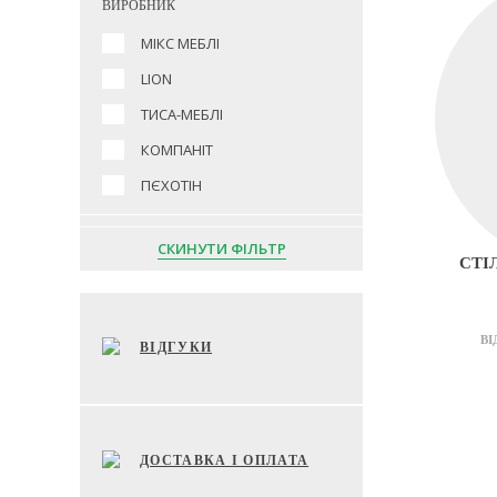
ВИРОБНИК
МІКС МЕБЛІ
LION
ТИСА-МЕБЛІ
КОМПАНІТ
ПЄХОТІН
СКИНУТИ ФІЛЬТР
СТІ
ВІ
ВІДГУКИ
ДОСТАВКА І ОПЛАТА