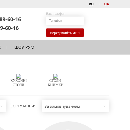
RU
UA
Ваш телефон
89-60-16
9-60-16
передзвоніть мені
С
ШОУ РУМ
КУХОННІ
СТОЛИ-
СТОЛИ
КНИЖКИ
СОРТУВАННЯ:
За замовчуванням