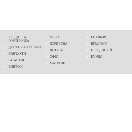
КРЕДИТ ТА
М'ЯКА
СПАЛЬНЯ
РОЗСТРОЧКА
КОРПУСНА
ВІТАЛЬНЯ
ДОСТАВКА І ОПЛАТА
ДИТЯЧА
ПЕРЕДПОКІЙ
КОНТАКТИ
ОФІС
КУХНЯ
ГАРАНТІЯ
МАТРАЦИ
ВІДГУКИ
Адреса
м. Дніпро
проспект Слобожанський, 37
пн-сб - 9:00 - 19:00
нд - 10:00 - 17:00
Приходьте у гості
Ми на карті
Телефон
489-60-16
(096)
489-60-16
(095)