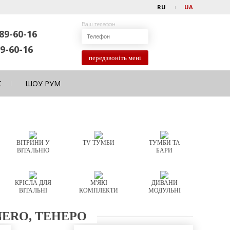
RU
UA
Ваш телефон
89-60-16
9-60-16
передзвоніть мені
С
ШОУ РУМ
ВІТРИНИ У
TV ТУМБИ
ТУМБИ ТА
ВІТАЛЬНЮ
БАРИ
КРІСЛА ДЛЯ
М'ЯКІ
ДИВАНИ
ВІТАЛЬНІ
КОМПЛЕКТИ
МОДУЛЬНІ
ERO, ТЕНЕРО