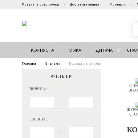
Кредит та розстрочка
Доставка і оплата
Контакти
КОРПУСНА
М'ЯКА
ДИТЯЧА
СПА
Головна
Вітальня
Комоди у вітальню
ФІЛЬТР
СТІН
ШИРИНА :
ВІТА
ЖУРН
СТО
ГЛИБИНА :
КО