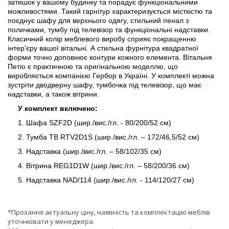
затишок у вашому будинку та порадує функціональними
можливостями. Такий гарнітур характеризується місткістю та
поєднує шафу для верхнього одягу, стильний пенал з
поличками, тумбу під телевізор та функціональні надставки.
Класичний колір меблевого виробу сприяє покращенню
інтер'єру вашої вітальні. А стильна фурнітура квадратної
форми точно доповнює контури кожного елемента. Вітальня
Петіо є практичною та оригінальною моделлю, що
виробляється компанією Гербор в Україні. У комплекті можна
зустріти дводверну шафу, тумбочка під телевізор, що має
надставки, а також вітрини.
У комплект включено:
1. Шафа SZF2D (шир./вис./гл. - 80/200/52 см)
2. Тумба ТВ RTV2D1S (шир./вис./гл. – 172/46,5/52 см)
3. Надставка (шир./вис./гл. – 58/102/35 см)
4. Вітрина REG1D1W (шир./вис./гл. – 58/200/36 см)
5. Надставка NAD/114 (шир./вис./гл. - 114/120/27 см)
*Прохання актуальну ціну, наявність та комплектацію меблів
уточнювати у менеджера.