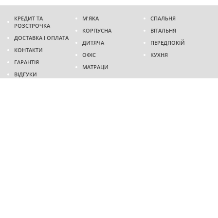
КРЕДИТ ТА
М'ЯКА
СПАЛЬНЯ
РОЗСТРОЧКА
КОРПУСНА
ВІТАЛЬНЯ
ДОСТАВКА І ОПЛАТА
ДИТЯЧА
ПЕРЕДПОКІЙ
КОНТАКТИ
ОФІС
КУХНЯ
ГАРАНТІЯ
МАТРАЦИ
ВІДГУКИ
Адреса
м. Дніпро
проспект Слобожанський, 37
пн-сб - 9:00 - 19:00
нд - 10:00 - 17:00
Приходьте у гості
Ми на карті
Телефон
(096)
489-60-16
(095)
489-60-16
Створення та
просування сайтів
: @ 2026 Fenix Industry