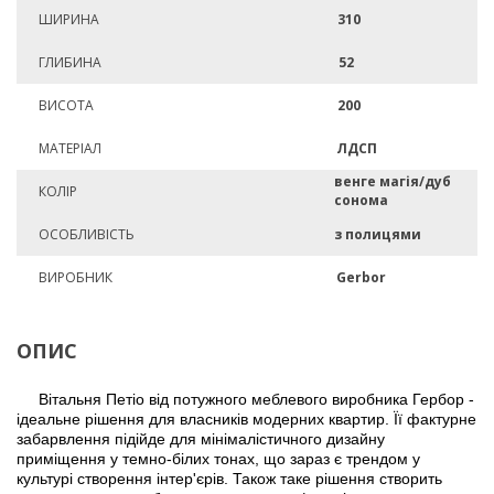
ШИРИНА
310
ГЛИБИНА
52
ВИСОТА
200
МАТЕРІАЛ
ЛДСП
венге магія/дуб
КОЛІР
сонома
ОСОБЛИВІСТЬ
з полицями
ВИРОБНИК
Gerbor
ОПИС
Вітальня Петіо від потужного меблевого виробника Гербор -
ідеальне рішення для власників модерних квартир. Її фактурне
забарвлення підійде для мінімалістичного дизайну
приміщення у темно-білих тонах, що зараз є трендом у
культурі створення інтер'єрів. Також таке рішення створить