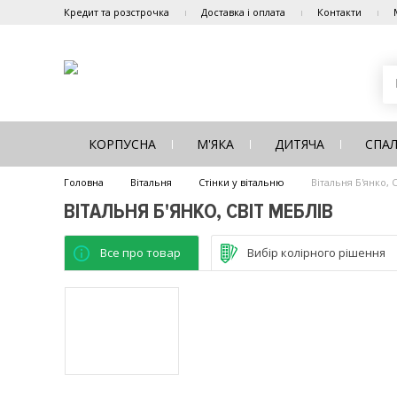
Кредит та розстрочка
Доставка і оплата
Контакти
КОРПУСНА
М'ЯКА
ДИТЯЧА
СПА
Головна
Вітальня
Стінки у вітальню
Вітальня Б'янко, 
ВІТАЛЬНЯ Б'ЯНКО, СВІТ МЕБЛІВ
Все про товар
Вибір колірного рішення