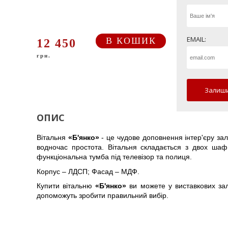
EMAIL:
В КОШИК
12 450
грн.
Залиши
ОПИС
Вітальня
«Б'янко»
- це чудове доповнення інтер'єру зал
водночас простота. Вітальня складається з двох шаф
функціональна тумба під телевізор та полиця.
Корпус – ЛДСП; Фасад – МДФ.
Купити вітальню
«Б'янко»
ви можете у виставкових зал
допоможуть зробити правильний вибір.