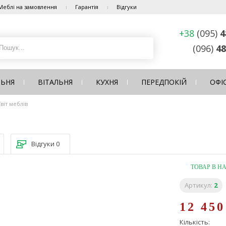
Меблі на замовлення
Гарантія
Відгуки
+38
(095)
4
(096)
48
ЛЬНЯ
ВІТАЛЬНЯ
КУХНЯ
ПЕРЕДПОКІЙ
ОФІ
Світ меблів
Відгуки
0
ТОВАР В Н
Артикул:
2
12 45
Кількість: