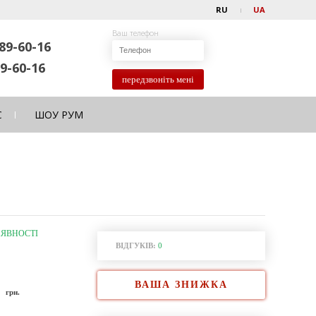
RU
UA
Ваш телефон
89-60-16
9-60-16
передзвоніть мені
С
ШОУ РУМ
АЯВНОСТІ
ВІДГУКІВ:
0
ВАША ЗНИЖКА
0
грн.