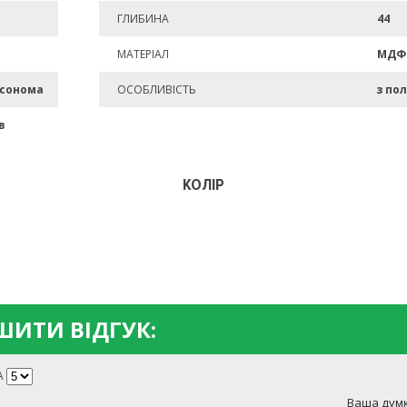
ГЛИБИНА
44
МАТЕРІАЛ
МДФ
 сонома
ОСОБЛИВІСТЬ
з по
в
КОЛІР
ИТИ ВІДГУК:
А
Ваша думк