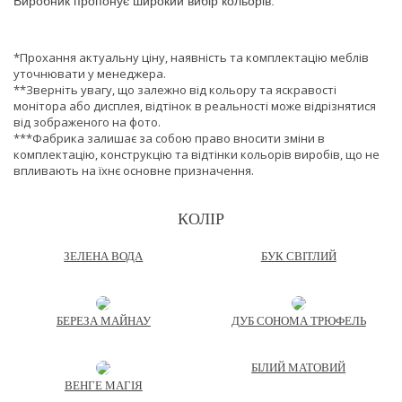
Виробник пропонує широкий вибір кольорів.
*Прохання актуальну ціну, наявність та комплектацію меблів
уточнювати у менеджера.
**Зверніть увагу, що залежно від кольору та яскравості
монітора або дисплея, відтінок в реальності може відрізнятися
від зображеного на фото.
***Фабрика залишає за собою право вносити зміни в
комплектацію, конструкцію та відтінки кольорів виробів, що не
впливають на їхнє основне призначення.
КОЛІР
ЗЕЛЕНА ВОДА
БУК СВІТЛИЙ
БЕРЕЗА МАЙНАУ
ДУБ СОНОМА ТРЮФЕЛЬ
БІЛИЙ МАТОВИЙ
ВЕНГЕ МАГІЯ