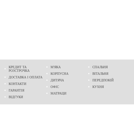
КРЕДИТ ТА
М'ЯКА
СПАЛЬНЯ
РОЗСТРОЧКА
КОРПУСНА
ВІТАЛЬНЯ
ДОСТАВКА І ОПЛАТА
ДИТЯЧА
ПЕРЕДПОКІЙ
КОНТАКТИ
ОФІС
КУХНЯ
ГАРАНТІЯ
МАТРАЦИ
ВІДГУКИ
Адреса
м. Дніпро
проспект Слобожанський, 37
пн-сб - 9:00 - 19:00
нд - 10:00 - 17:00