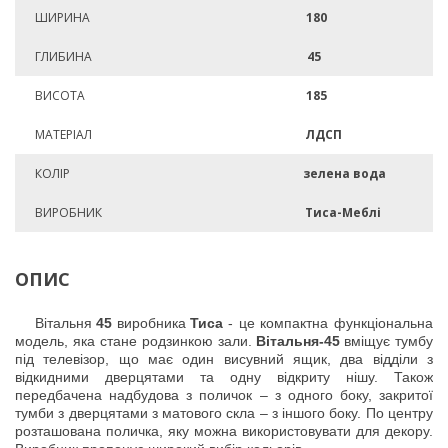
ШИРИНА
180
ГЛИБИНА
45
ВИСОТА
185
МАТЕРІАЛ
ЛДСП
КОЛІР
зелена вода
ВИРОБНИК
Тиса-Меблі
ОПИС
Вітальня
45
виробника
Тиса
- це компактна функціональна
модель, яка стане родзинкою зали.
Вітальня-45
вміщує тумбу
під телевізор, що має один висувний ящик, два відділи з
відкидними дверцятами та одну відкриту нішу. Також
передбачена надбудова з поличок – з одного боку, закритої
тумби з дверцятами з матового скла – з іншого боку. По центру
розташована поличка, яку можна використовувати для декору.