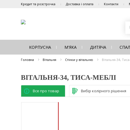
Кредит та розстрочка
Доставка і оплата
Контакти
КОРПУСНА
М'ЯКА
ДИТЯЧА
СПА
Головна
Вітальня
Стінки у вітальню
Вітальня-34, Тиса
ВІТАЛЬНЯ-34, ТИСА-МЕБЛІ
Все про товар
Вибір колірного рішення