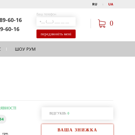
RU
UA
Ваш телефон
89-60-16
0
9-60-16
передзвоніть мені
С
ШОУ РУМ
АЯВНОСТІ
ВІДГУКІВ:
0
34
ВАША ЗНИЖКА
0
грн.