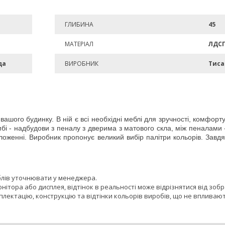
ГЛИБИНА
45
МАТЕРІАЛ
ЛДС
да
ВИРОБНИК
Тиса
 вашого будинку. В ній є всі необхідні меблі для зручності, комфорт
тумбі - надбудови з пеналу з дверима з матового скла, між пеналам
оложенні. Виробник пропонує великий вибір палітри кольорів. Зав
блів уточнювати у менеджера.
онітора або дисплея, відтінок в реальності може відрізнятися від зоб
лектацію, конструкцію та відтінки кольорів виробів, що не впливают