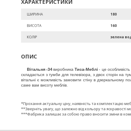
ХАРАКТЕРИСТИКИ
ШИРИНА
180
ВИСОТА
160
КОЛІР
зелена во
ОПИС
Вітальня
-34
виробника
Тиса-Меблі
- це особливість
складається з тумби для телевізора, з двох сторін на 
вітальні є можливість замовити стіну в дзеркальному п
саме вам висоту меблів.
*Прохання актуальну ціну, наявність та комплектацію ме
**Зверніть увагу, що залежно від кольору та яскравості м
***Фабрика залишає за собою право вносити зміни в комп