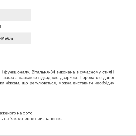
П
-Меблі
у і функціоналу. Вітальня-34 виконана в сучасному стилі і
и - шафа з навісною відкидною дверкою. Перевагою даної
дяки ніжкам, що регулюються, можна виставити необхідну
раженого на фото.
ь на їхнє основне призначення.