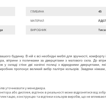
ГЛИБИНА
45
МАТЕРІАЛ
ЛДС
да
ВИРОБНИК
Тиса
 вашого будинку. В ній є всі необхідні меблі для зручності, комфорту
ора, вітрини з поличками за дверцятами з матового скла. До вітр
ж у складі стіни дві начіпні полиці з відкидними дверцятами, як
Виробник пропонує великий вибір палітри кольорів. Завдяки ніжка
блів уточнювати у менеджера.
онітора або дисплея, відтінок в реальності може відрізнятися від зоб
лектацію, конструкцію та відтінки кольорів виробів, що не впливают