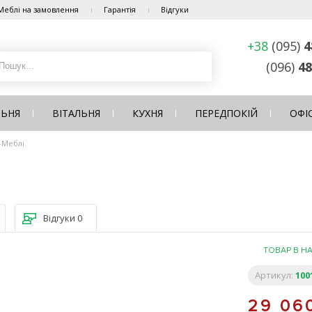
Меблі на замовлення
Гарантія
Відгуки
+38
(095)
4
(096)
48
ЛЬНЯ
ВІТАЛЬНЯ
КУХНЯ
ПЕРЕДПОКІЙ
ОФІ
а-Меблі
Відгуки
0
ТОВАР В Н
Артикул:
100
29 06