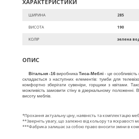
ХАРАКТЕРИСТИКИ
ШИРИНА
285
ВИСОТА
190
КОЛІР
зелена во
ОПИС
Вітальня
-16
виробника
Тиса-Меблі
- це особливість
складається з наступних елементів: тумби для телевіз
комфортно зберігати сувеніри, горщики з квітами. Тако
можливість замовити стіну в дзеркальному положенні. 
висоту меблів.
*Прохання актуальну ціну, наявність та комплектацію ме
**Зверніть увагу, що залежно від кольору та яскравості м
***Фабрика залишає за собою право вносити зміни в комп