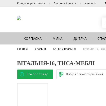
Кредит та розстрочка
Доставка і оплата
Контакти
КОРПУСНА
М'ЯКА
ДИТЯЧА
СПА
Головна
Вітальня
Стінки у вітальню
Вітальня-16, Тис
ВІТАЛЬНЯ-16, ТИСА-МЕБЛІ
Все про товар
Вибір колірного рішення