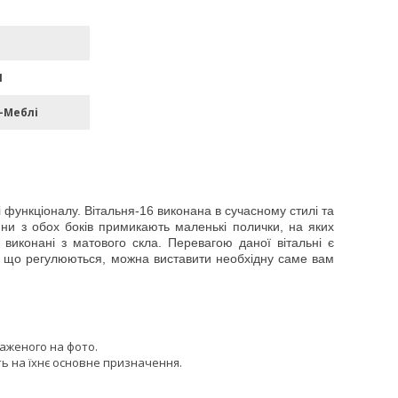
П
-Меблі
 і функціоналу. Вітальня-16 виконана в сучасному стилі та
ини з обох боків примикають маленькі полички, на яких
і виконані з матового скла. Перевагою даної вітальні є
м, що регулюються, можна виставити необхідну саме вам
раженого на фото.
ь на їхнє основне призначення.