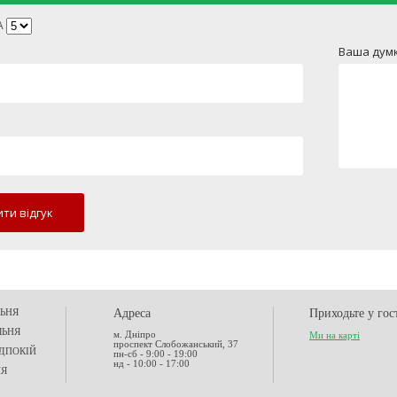
А
Ваша думк
ти відгук
ЬНЯ
Адреса
Приходьте у гос
ЛЬНЯ
м. Дніпро
Ми на карті
проспект Слобожанський, 37
ДПОКІЙ
пн-сб - 9:00 - 19:00
нд - 10:00 - 17:00
НЯ