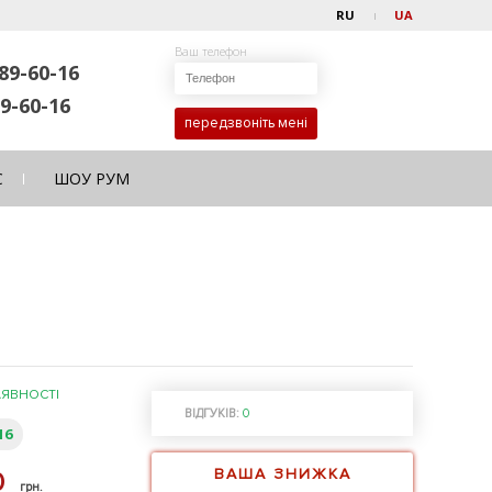
RU
UA
Ваш телефон
89-60-16
9-60-16
передзвоніть мені
С
ШОУ РУМ
АЯВНОСТІ
ВІДГУКІВ:
0
16
ВАША ЗНИЖКА
0
грн.