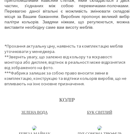
приголомшливий навісний стелаж, який складається з двох
частин, з'єднаних між собою перемичками-полочками.
Перевагою даної вітальні є можливість змінювати складові
місця за Вашим бажанням. Виробник пропонує великий вибір
палітри кольорів. Завдяки ніжкам, що регулюються, можна
виставити необхідну саме вам висоту меблів.
*Прохання актуальну ціну, наявність та комплектацію меблів
уточнювати у менеджера.
**Зверніть увагу, що залежно від кольору та яскравості
монітора або дисплея, відтінок в реальності може відрізнятися
від зображеного на фото.
***Фабрика залишає за собою право вносити зміни в
комплектацію, конструкцію та відтінки кольорів виробів, що не
впливають на їхнє основне призначення.
КОЛІР
ЗЕЛЕНА ВОДА
БУК СВІТЛИЙ
БЕРЕЗА МАЙНАУ
ДУБ СОНОМА ТРЮФЕЛЬ