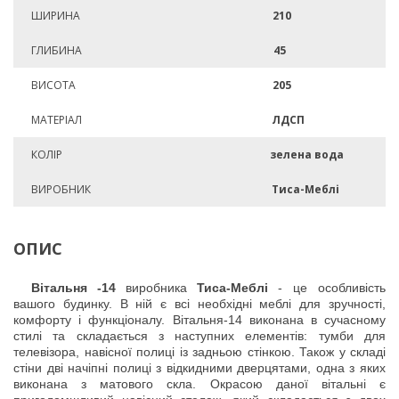
ШИРИНА
210
ГЛИБИНА
45
ВИСОТА
205
МАТЕРІАЛ
ЛДСП
КОЛІР
зелена вода
ВИРОБНИК
Тиса-Меблі
ОПИС
Вітальня
-14
виробника
Тиса-Меблі
- це особливість
вашого будинку. В ній є всі необхідні меблі для зручності,
комфорту і функціоналу. Вітальня-14 виконана в сучасному
стилі та складається з наступних елементів: тумби для
телевізора, навісної полиці із задньою стінкою. Також у складі
стіни дві начіпні полиці з відкидними дверцятами, одна з яких
виконана з матового скла. Окрасою даної вітальні є