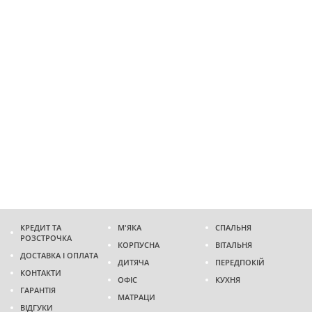
КРЕДИТ ТА
М'ЯКА
СПАЛЬНЯ
РОЗСТРОЧКА
КОРПУСНА
ВІТАЛЬНЯ
ДОСТАВКА І ОПЛАТА
ДИТЯЧА
ПЕРЕДПОКІЙ
КОНТАКТИ
ОФІС
КУХНЯ
ГАРАНТІЯ
МАТРАЦИ
ВІДГУКИ