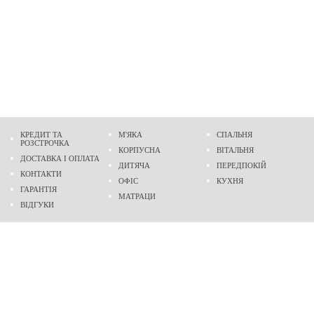
КРЕДИТ ТА
М'ЯКА
СПАЛЬНЯ
РОЗСТРОЧКА
КОРПУСНА
ВІТАЛЬНЯ
ДОСТАВКА І ОПЛАТА
ДИТЯЧА
ПЕРЕДПОКІЙ
КОНТАКТИ
ОФІС
КУХНЯ
ГАРАНТІЯ
МАТРАЦИ
ВІДГУКИ
Адреса
м. Дніпро
проспект Слобожанський, 37
пн-сб - 9:00 - 19:00
нд - 10:00 - 17:00
Приходьте у гості
Ми на карті