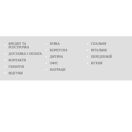
КРЕДИТ ТА
М'ЯКА
СПАЛЬНЯ
РОЗСТРОЧКА
КОРПУСНА
ВІТАЛЬНЯ
ДОСТАВКА І ОПЛАТА
ДИТЯЧА
ПЕРЕДПОКІЙ
КОНТАКТИ
ОФІС
КУХНЯ
ГАРАНТІЯ
МАТРАЦИ
ВІДГУКИ
Адреса
м. Дніпро
проспект Слобожанський, 37
пн-сб - 9:00 - 19:00
нд - 10:00 - 17:00
Приходьте у гості
Ми на карті
Телефон
(096)
489-60-16