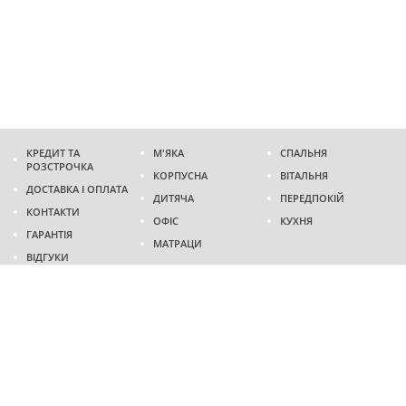
КРЕДИТ ТА
М'ЯКА
СПАЛЬНЯ
РОЗСТРОЧКА
КОРПУСНА
ВІТАЛЬНЯ
ДОСТАВКА І ОПЛАТА
ДИТЯЧА
ПЕРЕДПОКІЙ
КОНТАКТИ
ОФІС
КУХНЯ
ГАРАНТІЯ
МАТРАЦИ
ВІДГУКИ
Адреса
м. Дніпро
проспект Слобожанський, 37
пн-сб - 9:00 - 19:00
нд - 10:00 - 17:00
Приходьте у гості
Ми на карті