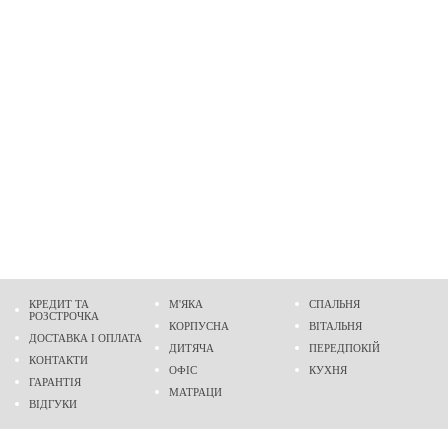
КРЕДИТ ТА
М'ЯКА
СПАЛЬНЯ
РОЗСТРОЧКА
КОРПУСНА
ВІТАЛЬНЯ
ДОСТАВКА І ОПЛАТА
ДИТЯЧА
ПЕРЕДПОКІЙ
КОНТАКТИ
ОФІС
КУХНЯ
ГАРАНТІЯ
МАТРАЦИ
ВІДГУКИ
Адреса