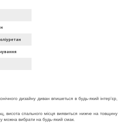
ан
поліуретан
чування
конічного дизайну диван впишеться в будь-який інтер'єр,
ац, висота спального місця виявиться нижче на товщину
му можна вибрати на будь-який смак.