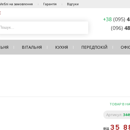
Меблі на замовлення
Гарантія
Відгуки
+38
(095)
4
(096)
48
ЛЬНЯ
ВІТАЛЬНЯ
КУХНЯ
ПЕРЕДПОКІЙ
ОФІ
ТОВАР В Н
Артикул:
344
35 
від