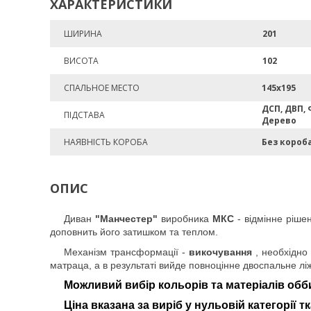
ХАРАКТЕРИСТИКИ
ШИРИНА
201
ВИСОТА
102
СПАЛЬНОЕ МЕСТО
145х195
ДСП, ДВП, 
ПІДСТАВА
Дерево
НАЯВНІСТЬ КОРОБА
Без короб
ОПИС
Диван
"Манчестер"
виробника
МКС
- відмінне рішен
доповнить його затишком та теплом.
Механізм трансформації -
викочування
, необхідно
матраца, а в результаті вийде повноцінне двоспальне лі
Можливий вибір кольорів та матеріалів обб
Ціна вказана за виріб у нульовій категорії т