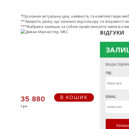
*Прохання актуальну ціну, наявність та комплектацію ме
**Зверніть увагу, що залежно від кольору та яскравості м
***Фабрика залишає за собою право вносити зміни в комп
ВІДГУКИ
ЗАЛИШ
ВАША ОЦІНК
ПІБ:
EMAIL:
В КОШИК
35 880
грн.
Залиши