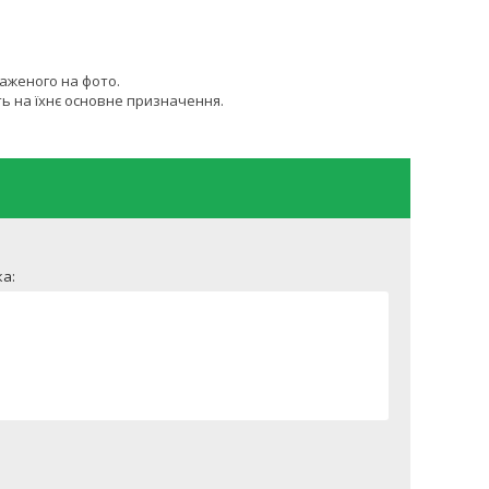
раженого на фото.
ь на їхнє основне призначення.
а: