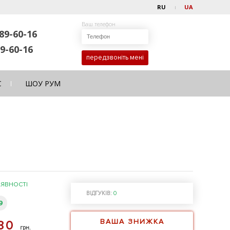
RU
UA
Ваш телефон
89-60-16
9-60-16
передзвоніть мені
С
ШОУ РУМ
АЯВНОСТІ
ВІДГУКІВ:
0
9
ВАША ЗНИЖКА
880
грн.