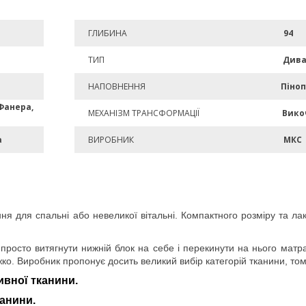
ГЛИБИНА
94
ТИП
Див
НАПОВНЕННЯ
Піно
Фанера,
МЕХАНІЗМ ТРАНСФОРМАЦІЇ
Вико
а
ВИРОБНИК
МКС
ня для спальні або невеликої вітальні. Компактного розміру та ла
 просто витягнути нижній блок на себе і перекинути на нього матр
жко. Виробник пропонує досить великий вибір категорій тканини, то
ивної тканини.
канини.