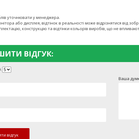
блів уточнювати у менеджера.
онітора або дисплея, відтінок в реальності може відрізнятися від зоб
лектацію, конструкцію та відтінки кольорів виробів, що не впливают
ИТИ ВІДГУК:
А
Ваша думк
ти відгук