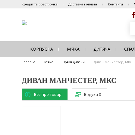
Кредит та розстрочка
Доставка і оплата
Контакти
КОРПУСНА
М'ЯКА
ДИТЯЧА
СПА
Головна
М'яка
Прямі дивани
Диван Манчестер, МКС
ДИВАН МАНЧЕСТЕР, МКС
Все про товар
Відгуки
0