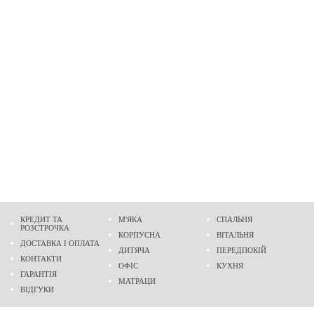
КРЕДИТ ТА
М'ЯКА
СПАЛЬНЯ
РОЗСТРОЧКА
КОРПУСНА
ВІТАЛЬНЯ
ДОСТАВКА І ОПЛАТА
ДИТЯЧА
ПЕРЕДПОКІЙ
КОНТАКТИ
ОФІС
КУХНЯ
ГАРАНТІЯ
МАТРАЦИ
ВІДГУКИ
Адреса