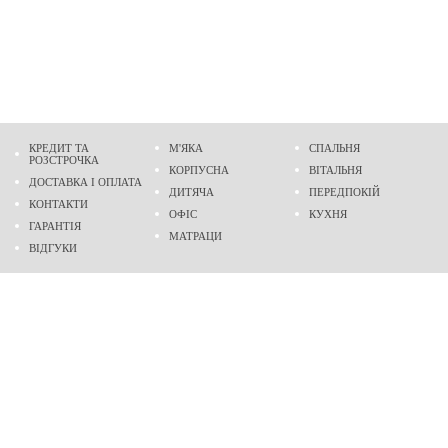
КРЕДИТ ТА
М'ЯКА
СПАЛЬНЯ
РОЗСТРОЧКА
КОРПУСНА
ВІТАЛЬНЯ
ДОСТАВКА І ОПЛАТА
ДИТЯЧА
ПЕРЕДПОКІЙ
КОНТАКТИ
ОФІС
КУХНЯ
ГАРАНТІЯ
МАТРАЦИ
ВІДГУКИ
Адреса
м. Дніпро
проспект Слобожанський, 37
пн-сб - 9:00 - 19:00
нд - 10:00 - 17:00
Приходьте у гості
Ми на карті
Телефон
(096)
489-60-16