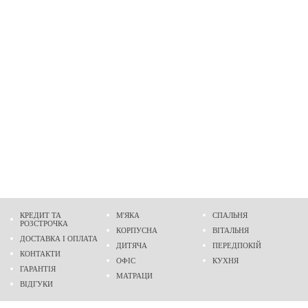
КРЕДИТ ТА
М'ЯКА
СПАЛЬНЯ
РОЗСТРОЧКА
КОРПУСНА
ВІТАЛЬНЯ
ДОСТАВКА І ОПЛАТА
ДИТЯЧА
ПЕРЕДПОКІЙ
КОНТАКТИ
ОФІС
КУХНЯ
ГАРАНТІЯ
МАТРАЦИ
ВІДГУКИ
Адреса