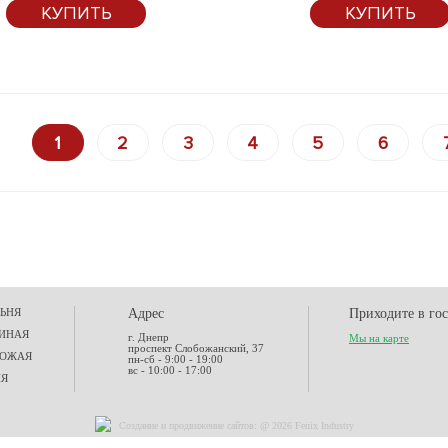
КУПИТЬ
КУПИТЬ
1
2
3
4
5
6
ЬНЯ
Адрес
Приходите в го
ИНАЯ
г. Днепр
Мы на карте
проспект Слобожанский, 37
ХОЖАЯ
пн-сб - 9:00 - 19:00
вс - 10:00 - 17:00
НЯ
Создание и
продвижение сайтов
: @ 2026 Fenix Industry