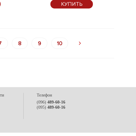
КУПИТЬ
7
8
9
10
сти
Телефон
(096)
489-60-16
(095)
489-60-16