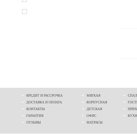
КРЕДИТ И РАССРОЧКА
МЯГКАЯ
СПАЛ
ДОСТАВКА И ОПЛАТА
КОРПУСНАЯ
ГОСТ
КОНТАКТЫ
ДЕТСКАЯ
ПРИ
ГАРАНТИЯ
ОФИС
КУХ
ОТЗЫВЫ
МАТРАСЫ