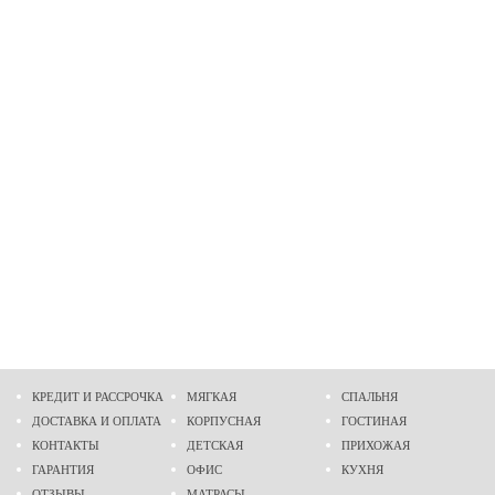
КРЕДИТ И РАССРОЧКА
МЯГКАЯ
СПАЛЬНЯ
ДОСТАВКА И ОПЛАТА
КОРПУСНАЯ
ГОСТИНАЯ
КОНТАКТЫ
ДЕТСКАЯ
ПРИХОЖАЯ
ГАРАНТИЯ
ОФИС
КУХНЯ
ОТЗЫВЫ
МАТРАСЫ