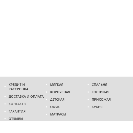
КРЕДИТ И
МЯГКАЯ
СПАЛЬНЯ
РАССРОЧКА
КОРПУСНАЯ
ГОСТИНАЯ
ДОСТАВКА И ОПЛАТА
ДЕТСКАЯ
ПРИХОЖАЯ
КОНТАКТЫ
ОФИС
КУХНЯ
ГАРАНТИЯ
МАТРАСЫ
ОТЗЫВЫ
Адрес