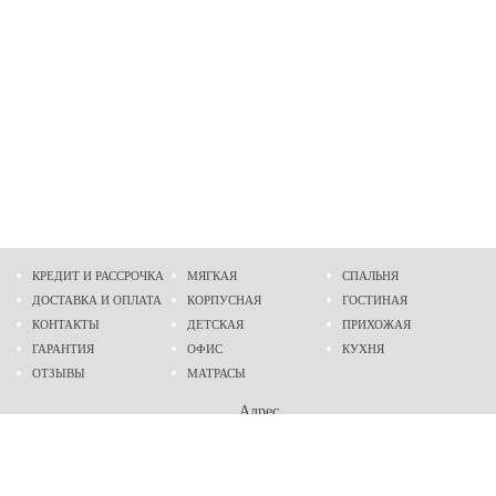
КРЕДИТ И РАССРОЧКА
МЯГКАЯ
СПАЛЬНЯ
ДОСТАВКА И ОПЛАТА
КОРПУСНАЯ
ГОСТИНАЯ
КОНТАКТЫ
ДЕТСКАЯ
ПРИХОЖАЯ
ГАРАНТИЯ
ОФИС
КУХНЯ
ОТЗЫВЫ
МАТРАСЫ
Адрес
г. Днепр
проспект Слобожанский, 37
пн-сб - 9:00 - 19:00
вс - 10:00 - 17:00