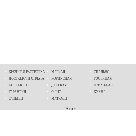
КРЕДИТ И РАССРОЧКА
МЯГКАЯ
СПАЛЬНЯ
ДОСТАВКА И ОПЛАТА
КОРПУСНАЯ
ГОСТИНАЯ
КОНТАКТЫ
ДЕТСКАЯ
ПРИХОЖАЯ
ГАРАНТИЯ
ОФИС
КУХНЯ
ОТЗЫВЫ
МАТРАСЫ
Адрес
г. Днепр
проспект Слобожанский, 37
пн-сб - 9:00 - 19:00
вс - 10:00 - 17:00
Приходите в гости