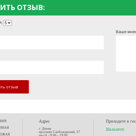
ИТЬ ОТЗЫВ:
А
Ваше мне
ть отзыв
ЬНЯ
Адрес
Приходите в го
ИНАЯ
г. Днепр
Мы на карте
проспект Слобожанский, 37
ХОЖАЯ
пн-сб - 9:00 - 19:00