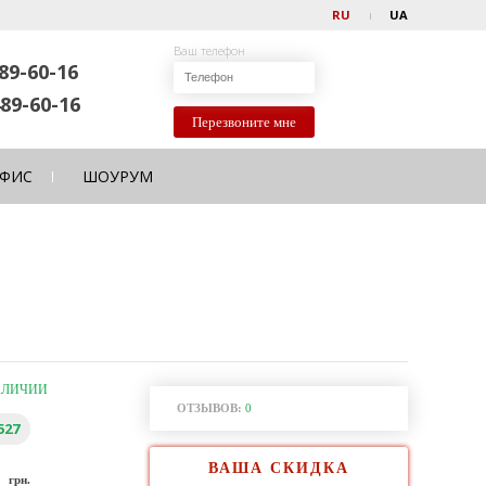
RU
UA
Ваш телефон
89-60-16
89-60-16
Перезвоните мне
ФИС
ШОУРУМ
АЛИЧИИ
ОТЗЫВОВ:
0
527
ВАША СКИДКА
0
грн.