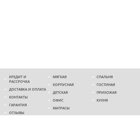
КРЕДИТ И
МЯГКАЯ
СПАЛЬНЯ
РАССРОЧКА
КОРПУСНАЯ
ГОСТИНАЯ
ДОСТАВКА И ОПЛАТА
ДЕТСКАЯ
ПРИХОЖАЯ
КОНТАКТЫ
ОФИС
КУХНЯ
ГАРАНТИЯ
МАТРАСЫ
ОТЗЫВЫ
Адрес
г. Днепр
проспект Слобожанский, 37
пн-сб - 9:00 - 19:00