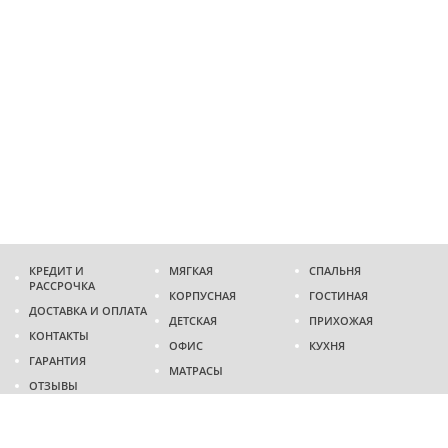
КРЕДИТ И
МЯГКАЯ
СПАЛЬНЯ
РАССРОЧКА
КОРПУСНАЯ
ГОСТИНАЯ
ДОСТАВКА И ОПЛАТА
ДЕТСКАЯ
ПРИХОЖАЯ
КОНТАКТЫ
ОФИС
КУХНЯ
ГАРАНТИЯ
МАТРАСЫ
ОТЗЫВЫ
Адрес
г. Днепр