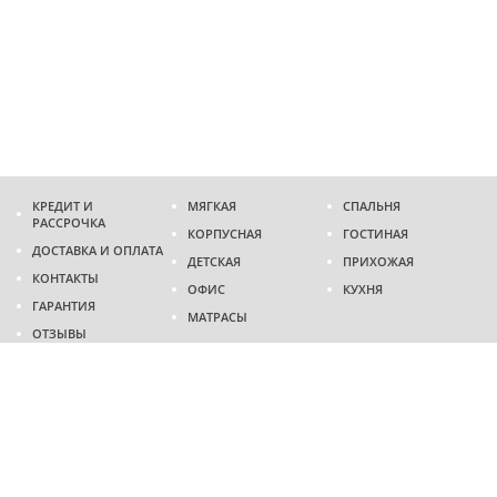
КРЕДИТ И
МЯГКАЯ
СПАЛЬНЯ
РАССРОЧКА
КОРПУСНАЯ
ГОСТИНАЯ
ДОСТАВКА И ОПЛАТА
ДЕТСКАЯ
ПРИХОЖАЯ
КОНТАКТЫ
ОФИС
КУХНЯ
ГАРАНТИЯ
МАТРАСЫ
ОТЗЫВЫ
Адрес
г. Днепр
проспект Слобожанский, 37
пн-сб - 9:00 - 19:00
вс - 10:00 - 17:00
Приходите в гости
Мы на карте