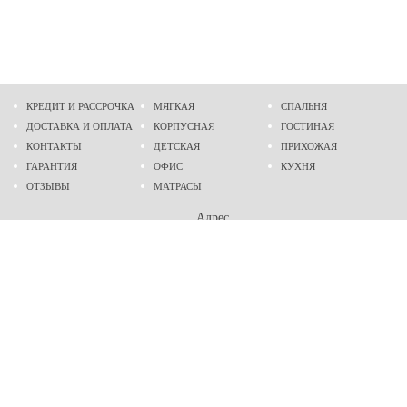
КРЕДИТ И РАССРОЧКА
МЯГКАЯ
СПАЛЬНЯ
ДОСТАВКА И ОПЛАТА
КОРПУСНАЯ
ГОСТИНАЯ
КОНТАКТЫ
ДЕТСКАЯ
ПРИХОЖАЯ
ГАРАНТИЯ
ОФИС
КУХНЯ
ОТЗЫВЫ
МАТРАСЫ
Адрес
г. Днепр
проспект Слобожанский, 37
пн-сб - 9:00 - 19:00
вс - 10:00 - 17:00
Приходите в гости
Мы на карте
Телефон
(096)
489-60-16
(095)
489-60-16