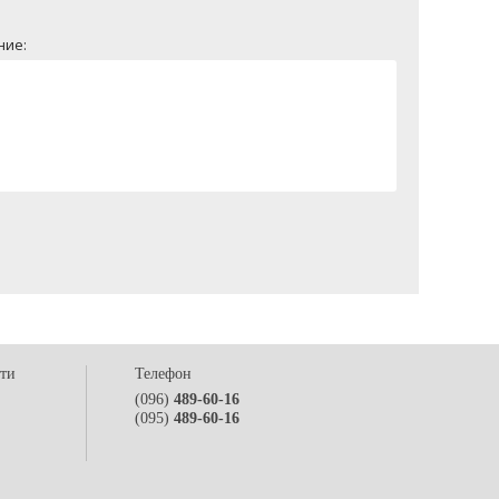
ние:
сти
Телефон
(096)
489-60-16
(095)
489-60-16