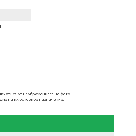
M
личаться от изображенного на фото.
щие на их основное назначение.