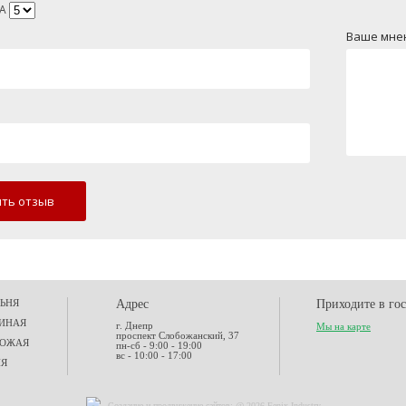
А
Ваше мне
ть отзыв
ЬНЯ
Адрес
Приходите в го
ИНАЯ
г. Днепр
Мы на карте
проспект Слобожанский, 37
ХОЖАЯ
пн-сб - 9:00 - 19:00
вс - 10:00 - 17:00
НЯ
Создание и
продвижение сайтов
: @ 2026 Fenix Industry