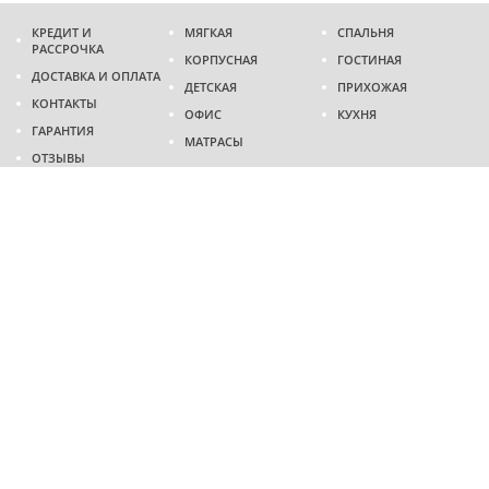
КРЕДИТ И
МЯГКАЯ
СПАЛЬНЯ
РАССРОЧКА
КОРПУСНАЯ
ГОСТИНАЯ
ДОСТАВКА И ОПЛАТА
ДЕТСКАЯ
ПРИХОЖАЯ
КОНТАКТЫ
ОФИС
КУХНЯ
ГАРАНТИЯ
МАТРАСЫ
ОТЗЫВЫ
Адрес
г. Днепр
проспект Слобожанский, 37
пн-сб - 9:00 - 19:00
вс - 10:00 - 17:00
Приходите в гости
Мы на карте
Телефон
(096)
489-60-16
(095)
489-60-16
Создание и
продвижение сайтов
: @ 2026 Fenix Industry