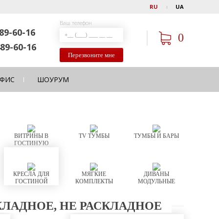
RU
UA
Ваш телефон
89-60-16
0
89-60-16
Перезвоните мне
ФИС
ШОУРУМ
ВИТРИНЫ В
TV ТУМБЫ
ТУМБЫ И БАРЫ
ГОСТИНУЮ
КРЕСЛА ДЛЯ
МЯГКИЕ
ДИВАНЫ
ГОСТИНОЙ
КОМПЛЕКТЫ
МОДУЛЬНЫЕ
КЛАДНОЕ, НЕ РАСКЛАДНОЕ