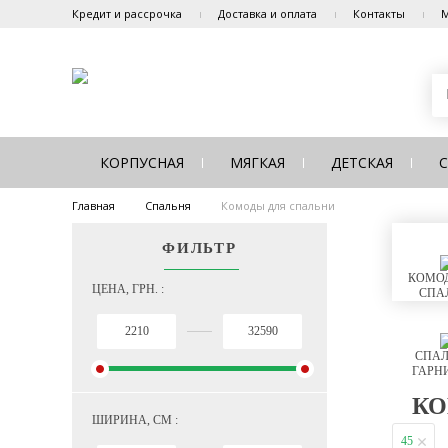
Кредит и рассрочка
Доставка и оплата
Контакты
М
КОРПУСНАЯ
МЯГКАЯ
ДЕТСКАЯ
Главная
Спальня
Комоды для спальни
ФИЛЬТР
КОМОД
ЦЕНА, ГРН. :
СПА
СПАЛ
ГАРН
КО
ШИРИНА, СМ :
45