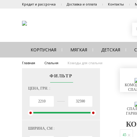
Кредит и рассрочка
Доставка и оплата
Контакты
М
КОРПУСНАЯ
МЯГКАЯ
ДЕТСКАЯ
Главная
Спальня
Комоды для спальни
ФИЛЬТР
КОМОД
ЦЕНА, ГРН. :
СПА
СПАЛ
ГАРН
КО
ШИРИНА, СМ :
45