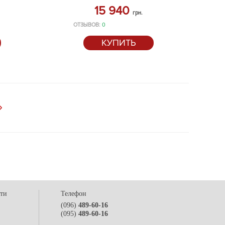
15 940
грн.
ОТЗЫВОВ:
0
КУПИТЬ
сти
Телефон
(096)
489-60-16
(095)
489-60-16