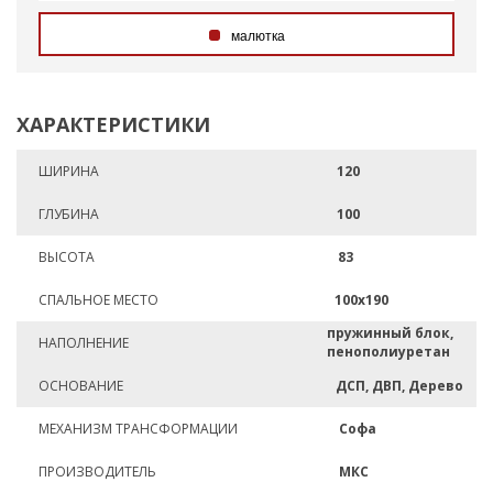
малютка
ХАРАКТЕРИСТИКИ
ШИРИНА
120
ГЛУБИНА
100
ВЫСОТА
83
СПАЛЬНОЕ МЕСТО
100х190
пружинный блок,
НАПОЛНЕНИЕ
пенополиуретан
ОСНОВАНИЕ
ДСП, ДВП, Дерево
МЕХАНИЗМ ТРАНСФОРМАЦИИ
Софа
ПРОИЗВОДИТЕЛЬ
МКС