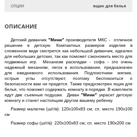
ОПЦИИ
ящик для белья
ОПИСАНИЕ
Детский диванчик
"Мини"
производителя МКС - отличное
решение в детскую. Компактных размеров изделие в
сложенном виде смотрится как небольшой диванчик, идеален
для небольших детских, так как поможет сэкономить место для
подвижных игр. Механизм раскладки - софа - это очень
надежный механизм, легок в использовании, предназначен
для ежедневного использования. Подлокотники мягкие,
острые углы отсутствуют, поэтому беспокоиться о
безопасности вам не придется. Также предусмотрен ящик для
белья, что поможет содержать комнату в порядке. В комплекте
идут две съемные подушки. Диван
"Мини"
украсит детскую
комнату и станет настоящим другом вашему ребенку.
Размер малютки (ш/г/в): 120х100х83 см; сп. место 190х100
см
Размер софы (ш/г/в): 220х100х83 см; сп. место 190х200 см