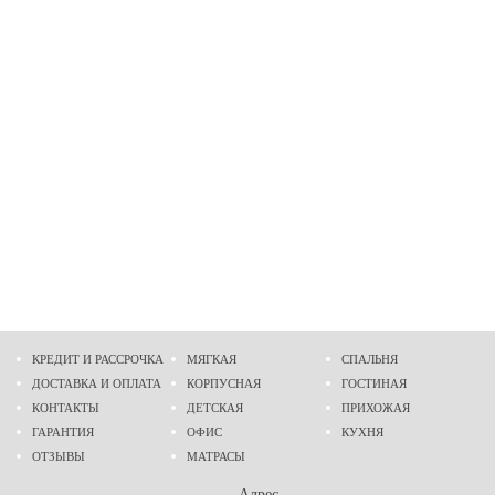
КРЕДИТ И РАССРОЧКА
МЯГКАЯ
СПАЛЬНЯ
ДОСТАВКА И ОПЛАТА
КОРПУСНАЯ
ГОСТИНАЯ
КОНТАКТЫ
ДЕТСКАЯ
ПРИХОЖАЯ
ГАРАНТИЯ
ОФИС
КУХНЯ
ОТЗЫВЫ
МАТРАСЫ
Адрес