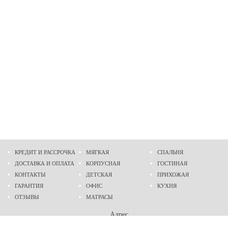
КРЕДИТ И РАССРОЧКА
МЯГКАЯ
СПАЛЬНЯ
ДОСТАВКА И ОПЛАТА
КОРПУСНАЯ
ГОСТИНАЯ
КОНТАКТЫ
ДЕТСКАЯ
ПРИХОЖАЯ
ГАРАНТИЯ
ОФИС
КУХНЯ
ОТЗЫВЫ
МАТРАСЫ
Адрес
г. Днепр